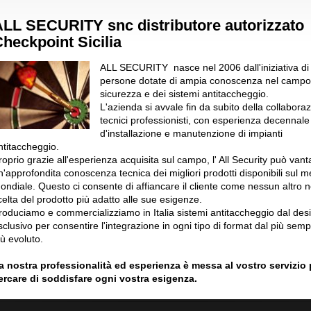
LL SECURITY snc distributore autorizzato
heckpoint Sicilia
ALL SECURITY nasce nel 2006 dall'iniziativa di
persone dotate di ampia conoscenza nel campo
sicurezza e dei sistemi antitaccheggio.
L'azienda si avvale fin da subito della collaboraz
tecnici professionisti, con esperienza decennale
d'installazione e manutenzione di impianti
ntitaccheggio.
roprio grazie all'esperienza acquisita sul campo, l' All Security può vant
n'approfondita conoscenza tecnica dei migliori prodotti disponibili sul m
ondiale. Questo ci consente di affiancare il cliente come nessun altro n
celta del prodotto più adatto alle sue esigenze.
roduciamo e commercializziamo in Italia sistemi antitaccheggio dal des
sclusivo per consentire l'integrazione in ogni tipo di format dal più sempl
iù evoluto.
a nostra professionalità ed esperienza è messa al vostro servizio 
ercare di soddisfare ogni vostra esigenza.