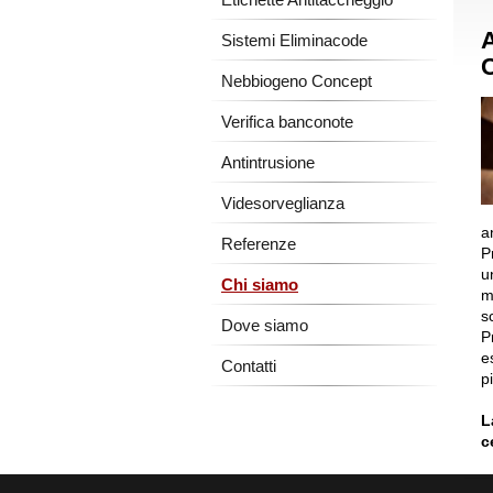
A
Sistemi Eliminacode
C
Nebbiogeno Concept
Verifica banconote
Antintrusione
Videsorveglianza
a
Referenze
P
u
Chi siamo
m
s
Dove siamo
P
e
Contatti
p
L
c