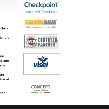
 della
ione di
are
ercato
ella
ign
ice al
per